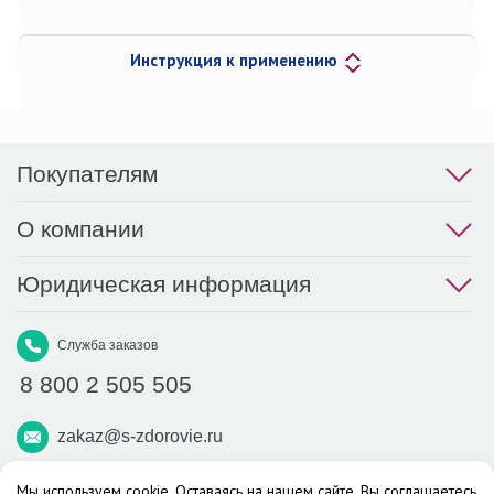
Инструкция к применению
Покупателям
О компании
Юридическая информация
Служба заказов
8 800 2 505 505
zakaz@s-zdorovie.ru
Макс
Вконтакте
Телеграм
Мы используем cookie. Оставаясь на нашем сайте, Вы соглашаетесь