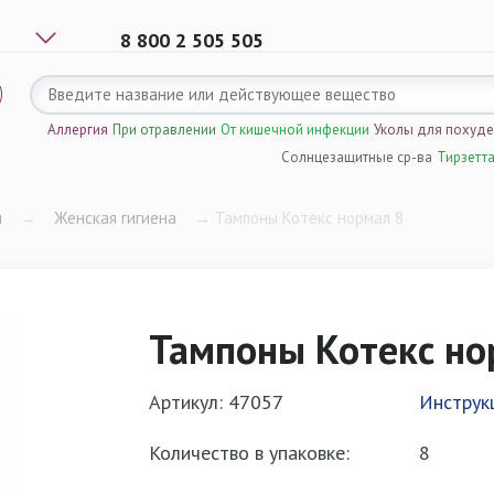
8 800 2 505 505
Аллергия
При отравлении
От кишечной инфекции
Уколы для похуд
Солнцезащитные ср-ва
Тирзетт
ы
→
Женская гигиена
→
Тампоны Котекс нормал 8
Тампоны Котекс но
Артикул: 47057
Инструк
Количество в упаковке:
8