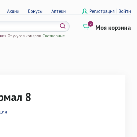
|
Акции
Бонусы
Аптеки
Регистрация
Войти
0
Моя корзина
ения
От укусов комаров
Снотворные
а
рмал 8
ция