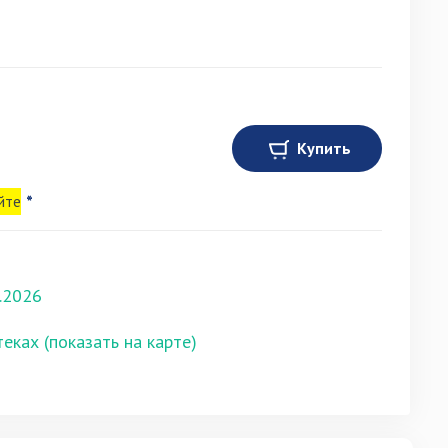
Купить
йте
*
.2026
теках (показать на карте)