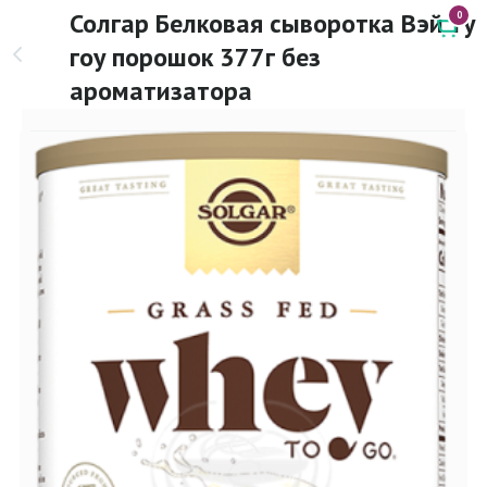
Солгар Белковая сыворотка Вэй ту
0
гоу порошок 377г без
ароматизатора