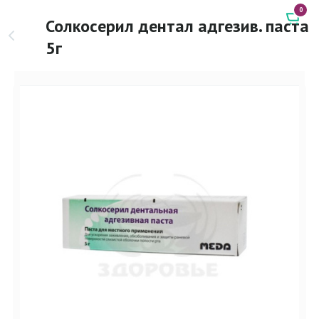
0
Солкосерил дентал адгезив. паста
5г