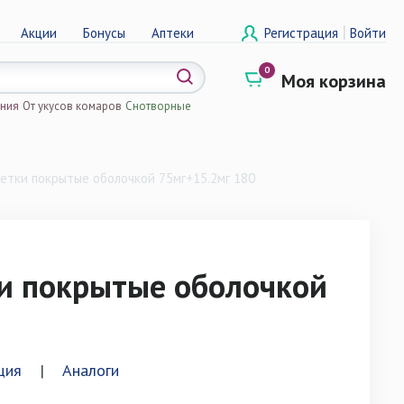
|
Акции
Бонусы
Аптеки
Регистрация
Войти
0
Моя корзина
ения
От укусов комаров
Снотворные
а
етки покрытые оболочкой 75мг+15.2мг 180
и покрытые оболочкой
ция
|
Аналоги