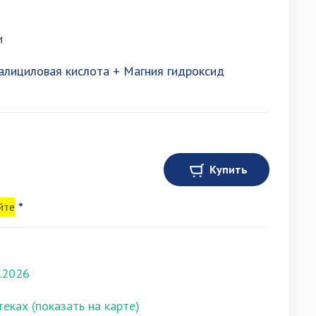
и
алициловая кислота + Магния гидроксид
Купить
йте
*
.2026
теках (показать на карте)