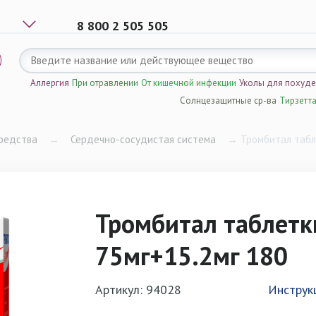
8 800 2 505 505
Аллергия
При отравлении
От кишечной инфекции
Уколы для похуд
Солнцезащитные ср-ва
Тирзетт
редства
→
Сердечно-сосудистая система
→
Тромбитал табл
Тромбитал таблетк
75мг+15.2мг 180
Артикул: 94028
Инструк