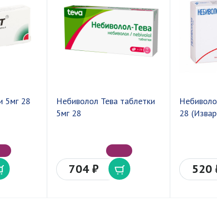
и 5мг 28
Небиволол Тева таблетки
Небиволо
5мг 28
28 (Извар
704 ₽
520 