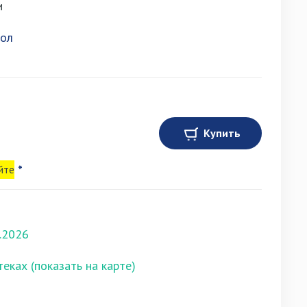
и
ол
Купить
йте
*
.2026
теках (показать на карте)