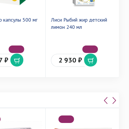
р капсулы 500 мг
Лиси Рыбий жир детский
Л
лимон 240 мл
к
7 ₽
2 930 ₽