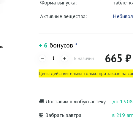
Форма выпуска:
таблетк
Активные вещества:
Небивол
+ 6
бонусов
*
ть
665 ₽
В наличии
Цены действительны только при заказе на са
🚚 Доставим в любую аптеку
до 13.08
🏪 Забрать завтра
в 219 ап