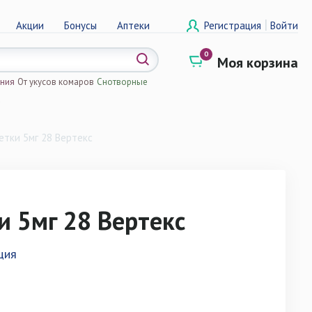
|
Акции
Бонусы
Аптеки
Регистрация
Войти
0
Моя корзина
ения
От укусов комаров
Снотворные
а
етки 5мг 28 Вертекс
и 5мг 28 Вертекс
ция