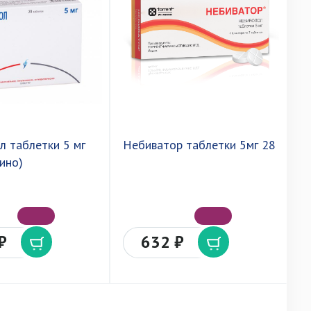
л таблетки 5 мг
Небиватор таблетки 5мг 28
Н
ино)
м
₽
632 ₽