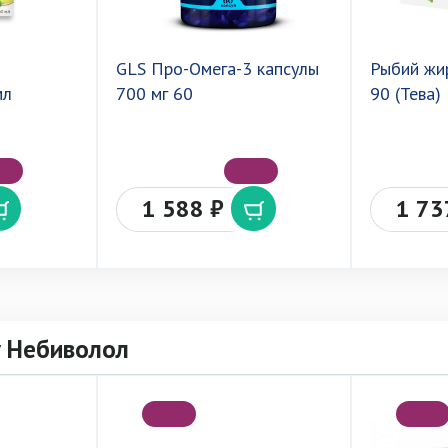
GLS Про-Омега-3 капсулы
Рыбий жи
мл
700 мг 60
90 (Тева)
1 588 ₽
1 73
у Небиволол