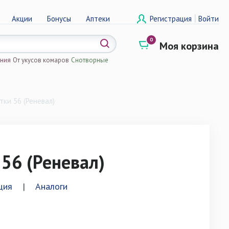
|
Акции
Бонусы
Аптеки
Регистрация
Войти
0
Моя корзина
ения
От укусов комаров
Снотворные
а
ки 56 (Реневал)
56 (Реневал)
ция
|
Аналоги