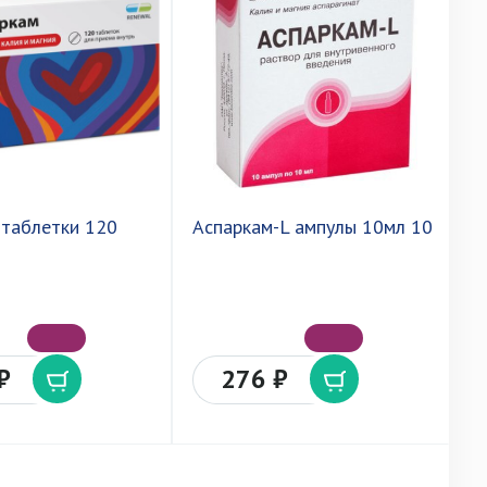
 таблетки 120
Аспаркам-L ампулы 10мл 10
А
(
₽
276 ₽