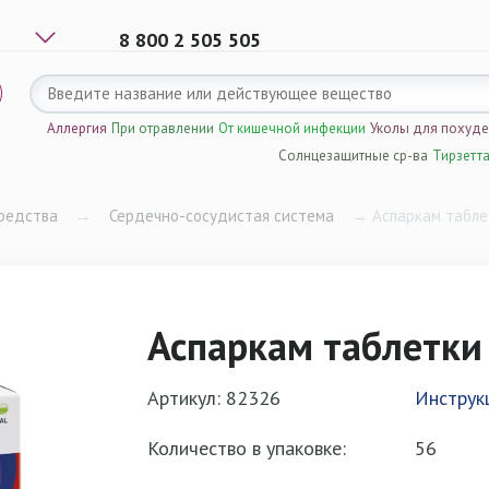
8 800 2 505 505
Аллергия
При отравлении
От кишечной инфекции
Уколы для похуд
Солнцезащитные ср-ва
Тирзетт
редства
→
Сердечно-сосудистая система
→
Аспаркам таблет
Аспаркам таблетки 
Артикул: 82326
Инструк
Количество в упаковке:
56