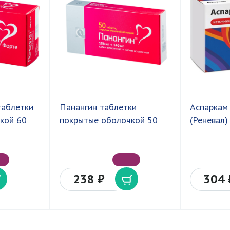
таблетки
Панангин таблетки
Аспаркам
кой 60
покрытые оболочкой 50
(Реневал)
238 ₽
304 