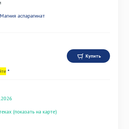
и
 Магния аспарагинат
Купить
йте
*
.2026
теках (показать на карте)