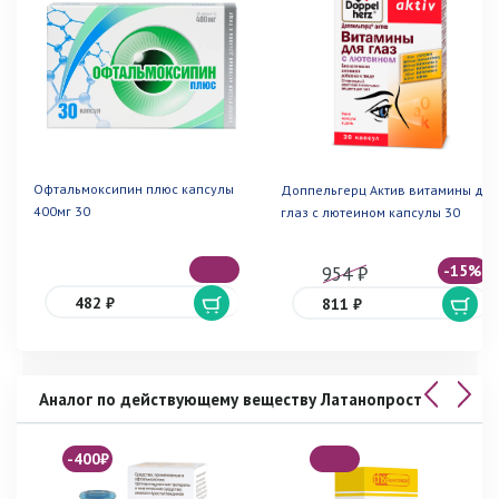
Офтальмоксипин плюс капсулы
Доппельгерц Актив витамины для
400мг 30
глаз с лютеином капсулы 30
-15%
954 ₽
482 ₽
811 ₽
Аналог по действующему веществу Латанопрост
-400₽