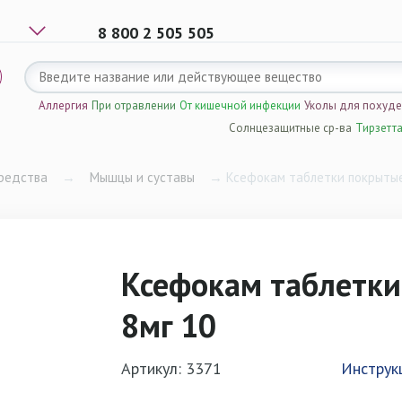
8 800 2 505 505
Аллергия
При отравлении
От кишечной инфекции
Уколы для похуд
Солнцезащитные ср-ва
Тирзетт
редства
→
Мышцы и суставы
→
Ксефокам таблетки покрытые
Ксефокам таблетки
8мг 10
Артикул: 3371
Инструк