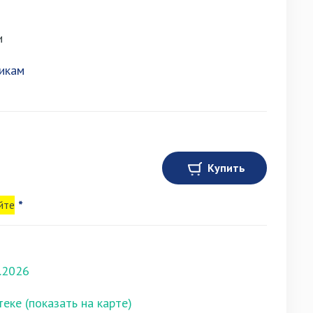
и
икам
Купить
йте
*
.2026
теке (показать на карте)