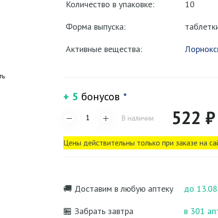
Количество в упаковке:
10
Форма выпуска:
таблетк
Активные вещества:
Лорнокс
ть
+ 5
бонусов
*
522 ₽
В наличии
Цены действительны только при заказе на са
🚚 Доставим в любую аптеку
до 13.08
🏪 Забрать завтра
в 301 ап