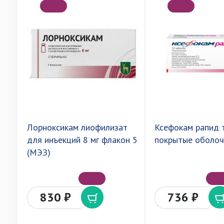
Лорноксикам лиофилизат
Ксефокам рапид 
для инъекций 8 мг флакон 5
покрытые оболоч
(МЭЗ)
830 ₽
736 ₽