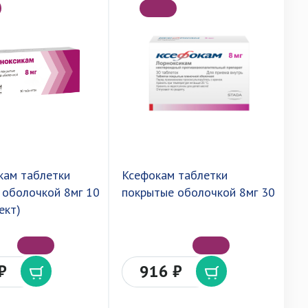
кам таблетки
Ксефокам таблетки
Л
 оболочкой 8мг 10
покрытые оболочкой 8мг 30
п
ект)
и
м
₽
916 ₽