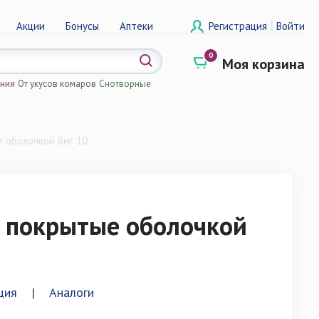
|
Акции
Бонусы
Аптеки
Регистрация
Войти
0
Моя корзина
ения
От укусов комаров
Снотворные
а
 оболочкой 8мг 10
 покрытые оболочкой
ция
|
Аналоги