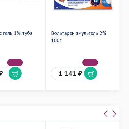
с гель 1% туба
Вольтарен эмульгель 2%
Т
100г
₽
1 141 ₽