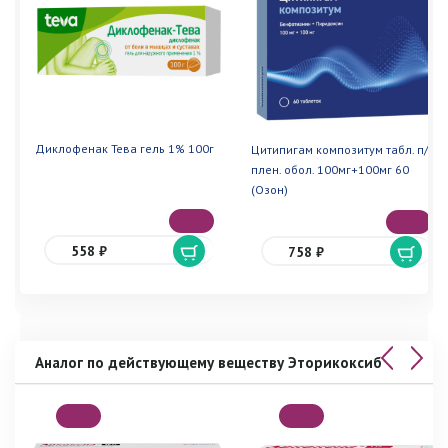
Диклофенак Тева гель 1% 100г
Цитипигам композитум табл. п/
плен. обол. 100мг+100мг 60
(Озон)
558 ₽
758 ₽
Аналог по действующему веществу Эторикоксиб