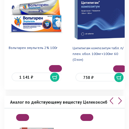
Вольтарен эмульгель 2% 100г
Цитипигам композитум табл. п/
плен. обол. 100мг+100мг 60
(Озон)
1 141 ₽
758 ₽
Аналог по действующему веществу Целекоксиб