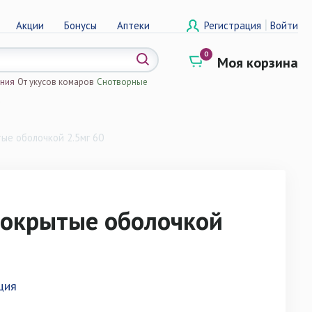
|
Акции
Бонусы
Аптеки
Регистрация
Войти
0
Моя корзина
ения
От укусов комаров
Снотворные
а
ые оболочкой 2.5мг 60
покрытые оболочкой
ция