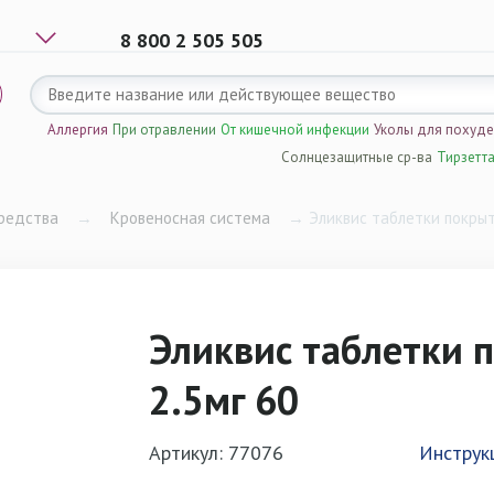
8 800 2 505 505
Аллергия
При отравлении
От кишечной инфекции
Уколы для похуд
Солнцезащитные ср-ва
Тирзетт
редства
→
Кровеносная система
→
Эликвис таблетки покрыт
Эликвис таблетки 
2.5мг 60
Артикул: 77076
Инструк