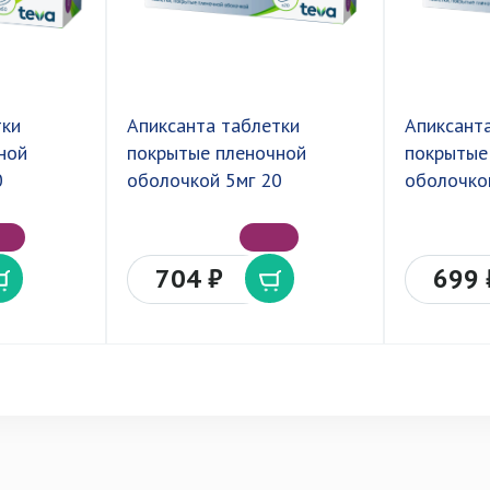
тки
Апиксанта таблетки
Апиксант
ной
покрытые пленочной
покрытые
0
оболочкой 5мг 20
оболочкой
704 ₽
699 