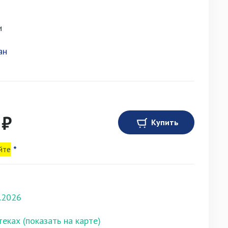
и
ан
 ₽
Купить
йте
*
.2026
теках (показать на карте)