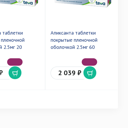
а таблетки
Апиксанта таблетки
Э
 пленочной
покрытые пленочной
п
 2.5мг 20
оболочкой 2.5мг 60
2
₽
2 039 ₽