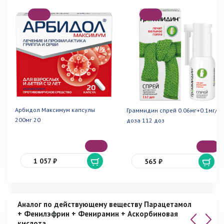
Арбидол Максимум капсулы
Граммидин спрей 0.06мг+0.1мг/
200мг 20
доза 112 доз
1 057 ₽
565 ₽
Аналог по действующему веществу Парацетамол
+ Фенилэфрин + Фенирамин + Аскорбиновая
кислота