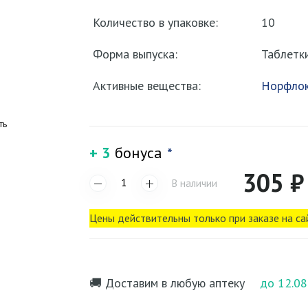
Количество в упаковке:
10
Форма выпуска:
Таблетк
Активные вещества:
Норфлок
ть
+ 3
бонуса
*
305 ₽
В наличии
Цены действительны только при заказе на са
🚚 Доставим в любую аптеку
до 12.08