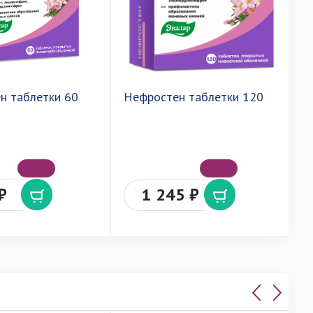
н таблетки 60
Нефростен таблетки 120
У
7
₽
1 245 ₽