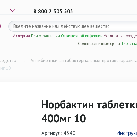
8 800 2 505 505
Аллергия
При отравлении
От кишечной инфекции
Уколы для похуд
Солнцезащитные ср-ва
Тирзетт
редства
→
Антибиотики, антибактериальные, противопаразит
мг 10
Норбактин таблетк
400мг 10
Артикул: 4540
Инструк