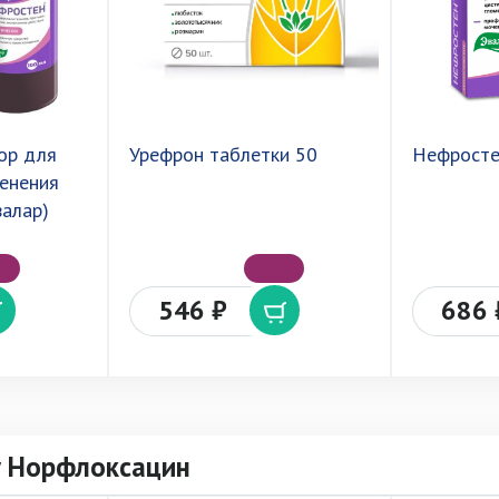
ор для
Урефрон таблетки 50
Нефросте
менения
валар)
546 ₽
686 
у Норфлоксацин