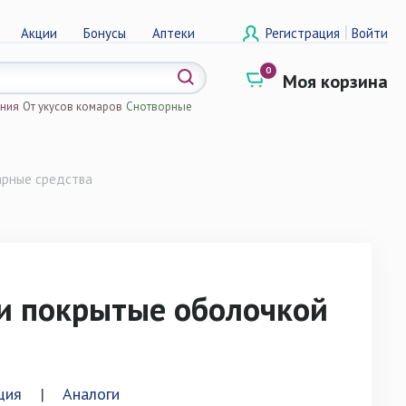
|
Акции
Бонусы
Аптеки
Регистрация
Войти
0
Моя корзина
ения
От укусов комаров
Снотворные
а
арные средства
и покрытые оболочкой
ция
|
Аналоги