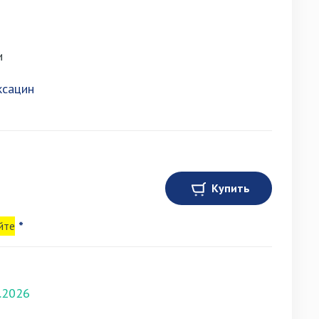
и
сацин
Купить
йте
*
.2026