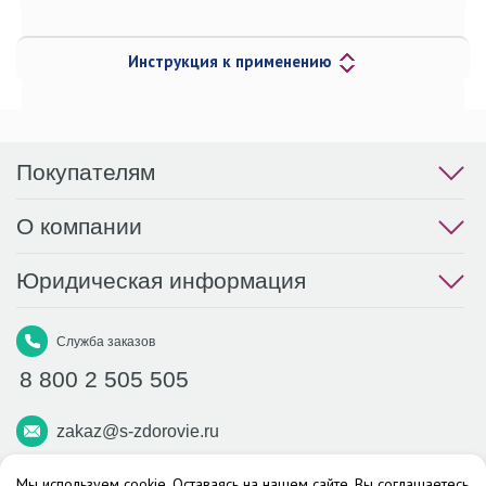
Инструкция к применению
Покупателям
О компании
Юридическая информация
Служба заказов
8 800 2 505 505
zakaz@s-zdorovie.ru
Макс
Вконтакте
Телеграм
Мы используем cookie. Оставаясь на нашем сайте, Вы соглашаетесь