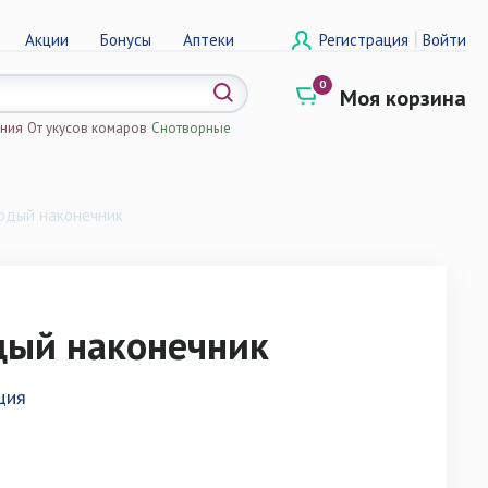
|
Акции
Бонусы
Аптеки
Регистрация
Войти
0
Моя корзина
ения
От укусов комаров
Снотворные
а
ердый наконечник
дый наконечник
ция