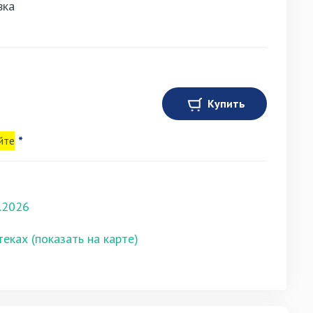
вка
Купить
йте
*
.2026
теках (показать на карте)