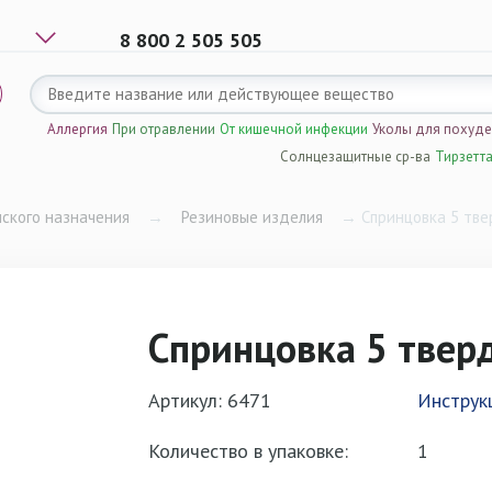
8 800 2 505 505
Аллергия
При отравлении
От кишечной инфекции
Уколы для похуд
Солнцезащитные ср-ва
Тирзетт
ского назначения
→
Резиновые изделия
→
Спринцовка 5 тв
Спринцовка 5 твер
Артикул: 6471
Инструк
Количество в упаковке:
1