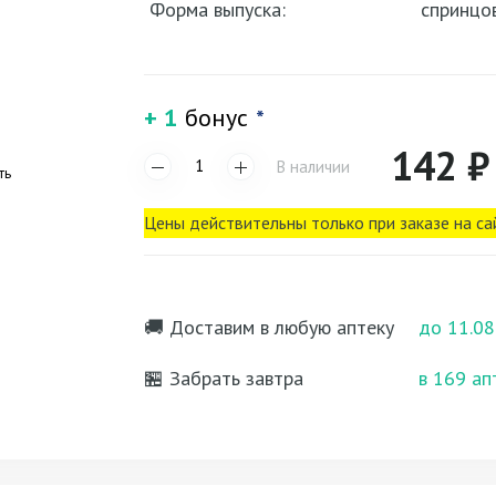
Форма выпуска:
спринцо
+ 1
бонус
*
142 ₽
В наличии
ть
Цены действительны только при заказе на са
🚚 Доставим в любую аптеку
до 11.08
🏪 Забрать завтра
в 169 ап