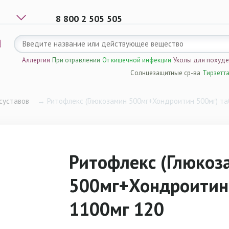
8 800 2 505 505
Аллергия
При отравлении
От кишечной инфекции
Уколы для похуд
Солнцезащитные ср-ва
Тирзетт
суставов
→
Ритофлекс (Глюкозамин 500мг+Хондроитин 500мг) та
Ритофлекс (Глюкоз
500мг+Хондроитин 
1100мг 120