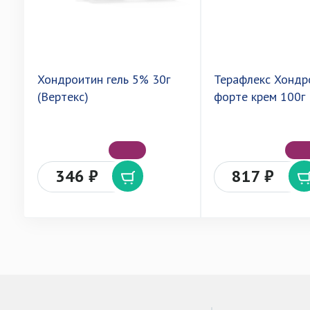
Хондроитин гель 5% 30г
Терафлекс Хондр
(Вертекс)
форте крем 100г
346 ₽
817 ₽