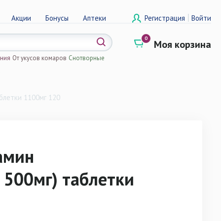
|
Акции
Бонусы
Аптеки
Регистрация
Войти
0
Моя корзина
ения
От укусов комаров
Снотворные
а
блетки 1100мг 120
амин
500мг) таблетки