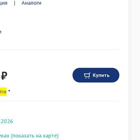
ция
|
Аналоги
и
 ₽
Купить
йте
*
.2026
еках (показать на карте)