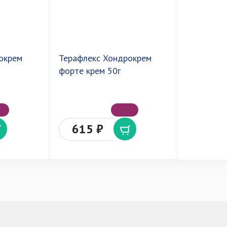
окрем
Терафлекс Хондрокрем
форте крем 50г
615 ₽