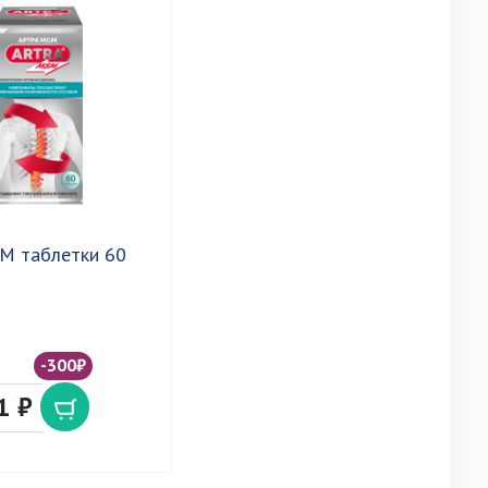
М таблетки 60
-300₽
1 ₽