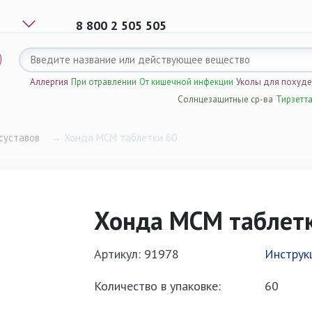
8 800 2 505 505
Аллергия
При отравлении
От кишечной инфекции
Уколы для похуд
Солнцезащитные ср-ва
Тирзетт
суставов
→
Хонда МСМ таблетки 60
Хонда МСМ таблет
Артикул: 91978
Инструк
Количество в упаковке:
60