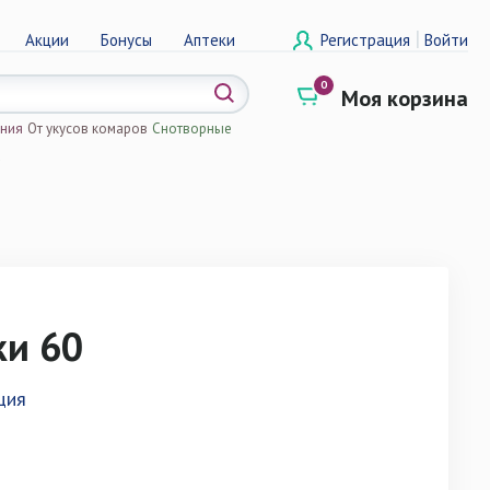
|
Акции
Бонусы
Аптеки
Регистрация
Войти
0
Моя корзина
ения
От укусов комаров
Снотворные
а
ки 60
ция