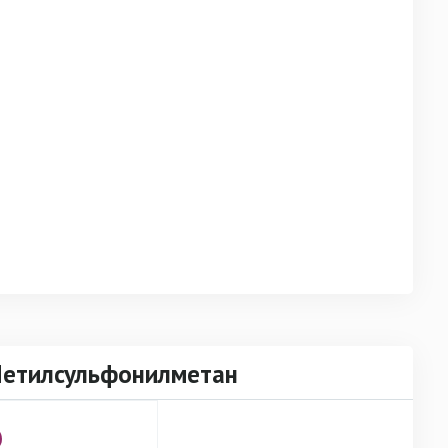
Метилсульфонилметан