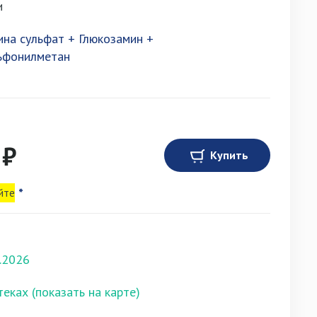
и
на сульфат + Глюкозамин +
ьфонилметан
 ₽
Купить
йте
*
.2026
теках (показать на карте)