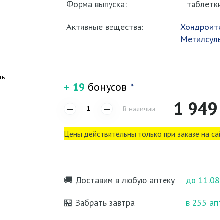
Форма выпуска:
таблетк
Активные вещества:
Хондроити
Метилсул
ть
+ 19
бонусов
*
1 949
В наличии
Цены действительны только при заказе на са
🚚 Доставим в любую аптеку
до 11.08
🏪 Забрать завтра
в 255 ап