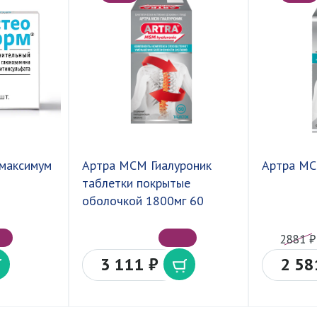
максимум
Артра МСМ Гиалуроник
Артра МС
таблетки покрытые
оболочкой 1800мг 60
2881 ₽
3 111 ₽
2 58