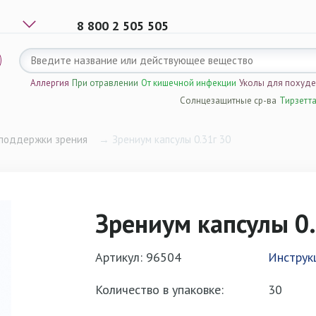
8 800 2 505 505
Аллергия
При отравлении
От кишечной инфекции
Уколы для похуд
Солнцезащитные ср-ва
Тирзетт
поддержки зрения
→
Зрениум капсулы 0.31г 30
Зрениум капсулы 0.
Артикул: 96504
Инструк
Количество в упаковке:
30