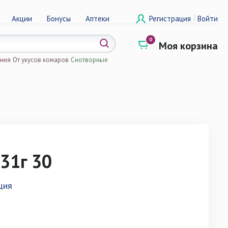
|
Акции
Бонусы
Аптеки
Регистрация
Войти
0
Моя корзина
ения
От укусов комаров
Снотворные
а
31г 30
ция