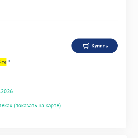
Купить
йте
*
.2026
теках (показать на карте)