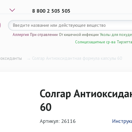
8 800 2 505 505
Аллергия
При отравлении
От кишечной инфекции
Уколы для похуд
Солнцезащитные ср-ва
Тирзетт
иоксиданты
→
Солгар Антиоксидантная формула капсулы 60
Солгар Антиоксида
60
Артикул: 26116
Инструк