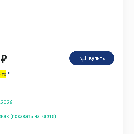
 ₽
Купить
йте
*
.2026
еках (показать на карте)