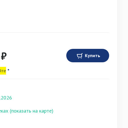
 ₽
Купить
йте
*
.2026
еках (показать на карте)