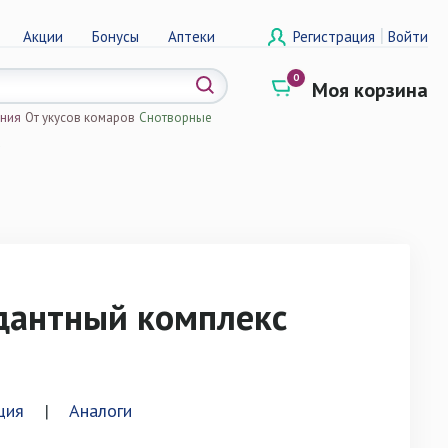
|
Акции
Бонусы
Аптеки
Регистрация
Войти
0
Моя корзина
ения
От укусов комаров
Снотворные
а
дантный комплекс
ция
|
Аналоги