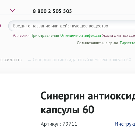
8 800 2 505 505
Аллергия
При отравлении
От кишечной инфекции
Уколы для похуд
Солнцезащитные ср-ва
Тирзетт
иоксиданты
→
Синергин антиоксидантный комплекс капсулы 60
Синергин антиокси
капсулы 60
Артикул: 79711
Инструк