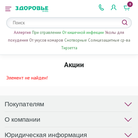
0
 2 505 505
Аллергия
При отравлении
От кишечной инфекции
Уколы для
похудения
От укусов комаров
Снотворные
Солнцезащитные ср-ва
Тирзетта
Акции
Элемент не найден!
Покупателям
О компании
Юридическая информация