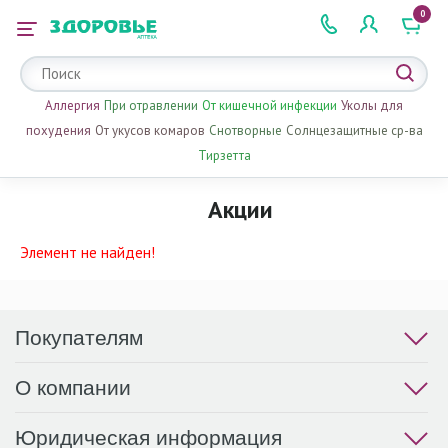
0
 2 505 505
Аллергия
При отравлении
От кишечной инфекции
Уколы для
похудения
От укусов комаров
Снотворные
Солнцезащитные ср-ва
Тирзетта
Акции
Элемент не найден!
Покупателям
О компании
Юридическая информация