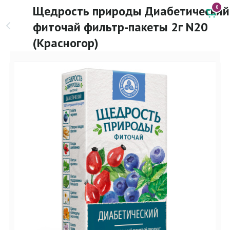
Щедрость природы Диабетический
0
фиточай фильтр-пакеты 2г N20
(Красногор)