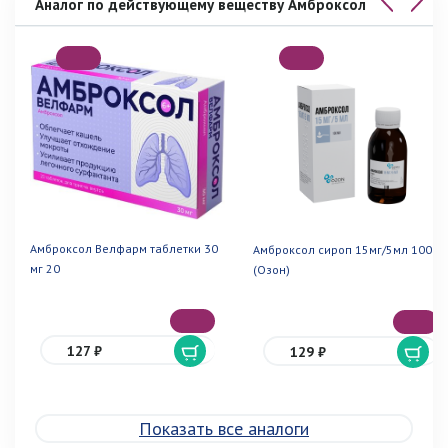
Аналог по действующему веществу Амброксол
Амброксол Велфарм таблетки 30
Амброксол сироп 15мг/5мл 100мл
мг 20
(Озон)
127 ₽
129 ₽
Показать все аналоги