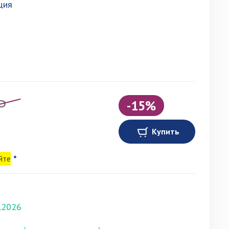
ция
P
-15%
Купить
йте
*
.2026