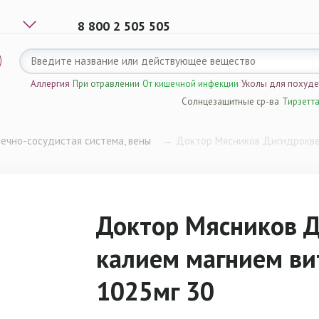
8 800 2 505 505
Аллергия
При отравлении
От кишечной инфекции
Уколы для похуд
Солнцезащитные ср-ва
Тирзетт
ечно-сосудистая система, вены
→
Доктор Мясников Дигидроквер
Доктор Мясников Д
калием магнием ви
1025мг 30