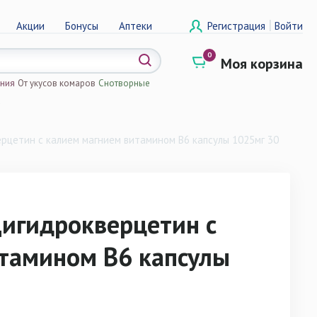
|
Акции
Бонусы
Аптеки
Регистрация
Войти
0
Моя корзина
ения
От укусов комаров
Снотворные
а
цетин с калием магнием витамином В6 капсулы 1025мг 30
игидрокверцетин с
тамином В6 капсулы