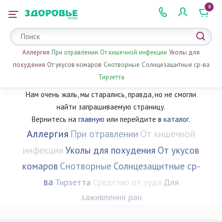
0
 2 505 505
Аллергия
При отравлении
От кишечной инфекции
Уколы для
похудения
От укусов комаров
Снотворные
Солнцезащитные ср-ва
Тирзетта
Нам очень жаль, мы старались, правда, но не смогли
найти запрашиваемую страницу.
Вернитесь на
главную
или перейдите в
каталог
.
Аллергия
При отравлении
От кишечной
инфекции
Уколы для похудения
От укусов
комаров
Снотворные
Солнцезащитные ср-
ва
Тирзетта
Средство от зуда
Для
заживления ран